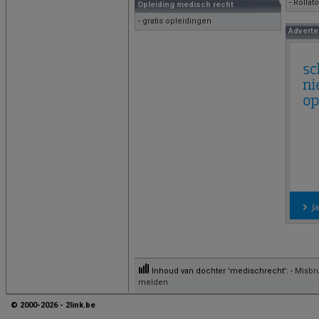
-
Rollat
Opleiding medisch recht
-
gratis opleidingen
Adverte
Inhoud van dochter 'medischrecht': -
Misbr
melden
© 2000-2026 - 2link.be