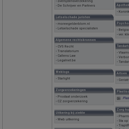
-
overlijdensverzekering
Apothek
-
De Schrijver en Partners
-
Konink
Letselschade juristen
Psychol
-
moreegelderblom.nl
-
Letselschade specialisten
-
Belgis
-
ver. k
Algemene rechtsbronnen
Tandart
-
CVS Recht
-
Translatorium
-
Vlaams
-
Callens Law
-
Verbon
-
Legalnet.be
-
Tandar
Weblogs
Artsen
-
Starlight
-
Geriat
Zorgverzekeringen
Plastis
-
Prostaat onderzoek
Plas
-
CZ zorgverzekering
Zorg hu
Uitkering bij ziekte
-
Pharma
-
Wwb uitkering
-
Sta op
-
Traplif