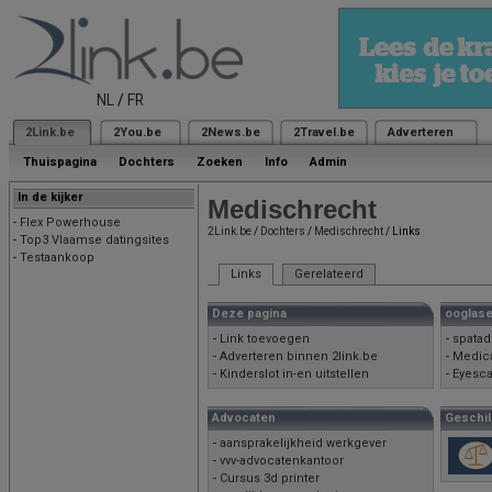
NL
/
FR
2Link.be
2You.be
2News.be
2Travel.be
Adverteren
Thuispagina
Dochters
Zoeken
Info
Admin
In de kijker
Medischrecht
-
Flex Powerhouse
2Link.be
/
Dochters
/
Medischrecht
/ Links
-
Top3 Vlaamse datingsites
-
Testaankoop
Links
Gerelateerd
Deze pagina
ooglas
-
Link toevoegen
-
spatad
-
Adverteren binnen 2link.be
-
Medica
-
Kinderslot in-en uitstellen
-
Eyesc
Advocaten
Geschil
-
aansprakelijkheid werkgever
-
vvv-advocatenkantoor
-
Cursus 3d printer